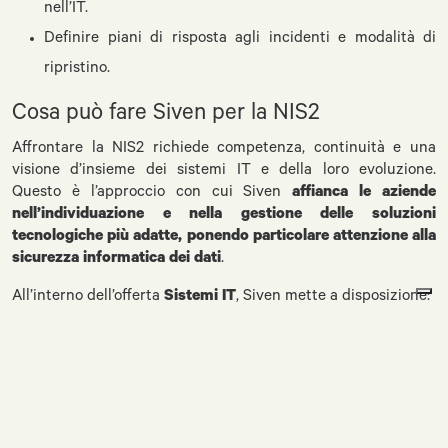
nell’IT.
Definire piani di risposta agli incidenti e modalità di
ripristino.
Cosa può fare Siven per la NIS2
Affrontare la NIS2 richiede competenza, continuità e una
visione d’insieme dei sistemi IT e della loro evoluzione.
Questo è l’approccio con cui Siven
affianca le aziende
nell’individuazione e nella gestione delle soluzioni
tecnologiche più adatte, ponendo particolare attenzione alla
sicurezza informatica dei dati
.
All’interno dell’offerta
Sistemi IT
, Siven mette a disposizione:
Un
team dedicato di consulenti certificati
per
supportare le scelte strategiche e operative.
Servizi di
Help Desk
e
IT Management
per monitorare lo
stato di salute del sistema informativo, pianificare